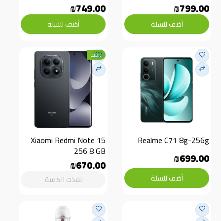
₪749.00
₪799.00
أضف للسلة
أضف للسلة
جديد
Xiaomi Redmi Note 15 
Realme C71 8g-256g
256 8 GB
₪699.00
₪670.00
أضف للسلة
نفذت الكمية