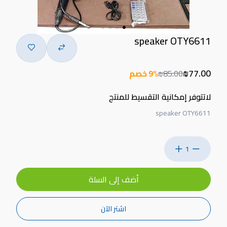
speaker OTY6611
₪77.00
₪85.00
9% خصم
لاتتوفر إمكانية التقسيط للمنتج
speaker OTY6611
1
أضف إلى السلة
اشتر الآن