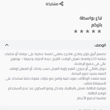
مشاركة
تباع بواسطة
بازركم
الوصف
تصميم أنيق بلون رمادي هادئ: يضفي لمسة عصرية على غرفتك أو مكتبك.
شاشة LCD واضحة: تعرض الوقت، التاريخ، درجة الحرارة، وغيرها – بوضوح
عالي في جميع الإضاءة.
دوران تلقائي أو يدوي: لتغيير زاوية العرض حسب راحتك، أو لتفعيل/إيقاف
المنبه بمجرد تدوير الساعة.
منبه متعدد الوظائف: صوت تنبيه واضح مع خيارات غفوة ذكية تساعدك على
الاستيقاظ بلطف.
موفرة للطاقة: تعمل بالبطاريات وتدخل وضع السكون عند عدم الاستخدام
لتوفير الطاقة.
مناسبة لجميع الأعمار