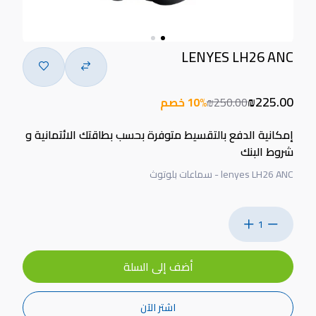
LENYES LH26 ANC
₪225.00
₪250.00
10% خصم
إمكانية الدفع بالتقسيط متوفرة بحسب بطاقتك الائتمانية و
شروط البنك
lenyes LH26 ANC - سماعات بلوتوث
1
أضف إلى السلة
اشتر الآن