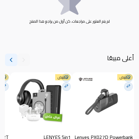
لم يتم العثور على مراجعات، كن أول من يراجع هذا المنتج
أعلى مبيعًا
تخفيض
تخفيض
تخف
LENYES 5in1
Lenyes PX027D Powerbank