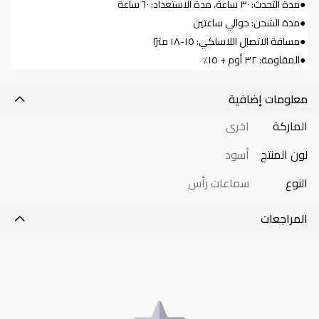
●
مدة التحدث: ٣٠ ساعة، مدة الاستعداد: ٦٠ ساعة
●
مدة الشحن: حوالي ساعتين
●
مسافة الاتصال اللاسلكي: ١٥-١٨ مترًا
●
المقاومة: ٣٢ أوم + ١٥٪
معلومات إضافية
الماركة
اخرى
لون المنتج
أسود
النوع
سماعات رأس
المراجعات