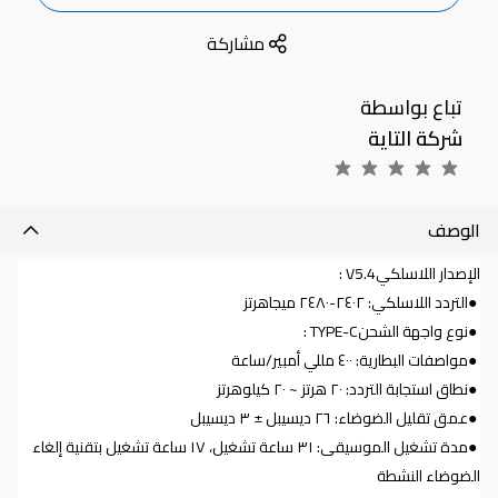
مشاركة
تباع بواسطة
شركة التاية
الوصف
الإصدار اللاسلكي
: V5.4
●
التردد اللاسلكي: ٢٤٠٢-٢٤٨٠ ميجاهرتز
●
نوع واجهة الشحن
: TYPE-C
●
مواصفات البطارية: ٤٠٠ مللي أمبير/ساعة
●
نطاق استجابة التردد: ٢٠ هرتز ~ ٢٠ كيلوهرتز
●
عمق تقليل الضوضاء: ٢٦ ديسيبل ± ٣ ديسيبل
●
مدة تشغيل الموسيقى: ٣١ ساعة تشغيل، ١٧ ساعة تشغيل بتقنية إلغاء
الضوضاء النشطة