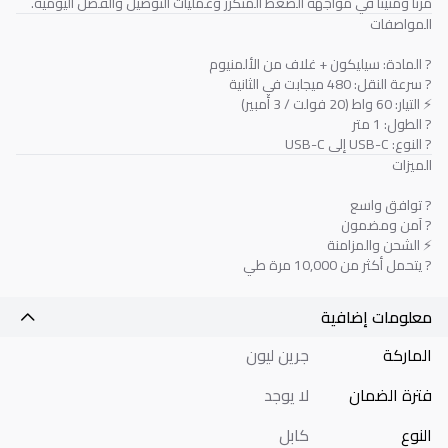
مرنًا ومتينًا في مواجهة الضغط المتكرر وعمليات التوصيل والفصل اليومية.
المواصفات
? المادة: سيليكون + غلاف من الألمنيوم
? سرعة النقل: 480 ميجابت في الثانية
⚡ التيار: 60 واط (20 فولت / 3 أمبير)
? الطول: 1 متر
? النوع: USB-C إلى USB-C
الميزات
? توافق واسع
? آمن ومضمون
⚡ الشحن والمزامنة
? يتحمل أكثر من 10,000 مرة طي
معلومات إضافية
الماركة
جرين ليون
فترة الضمان
لا يوجد
النوع
كابل