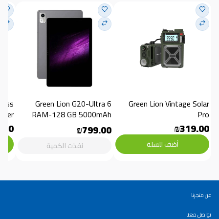
Green Lion G20-Ultra 6 
Green Lion Vintage Solar 
aker
RAM-128 GB 5000mAh
Pro
.00
₪319.00
₪799.00
أضف للسلة
نفذت الكمية
عن متجرنا
تواصل معنا