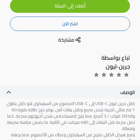
أضف إلى السلة
اشتر الآن
مشاركة
تباع بواسطة
جرين-ليون
الوصف
كابل جرين ليون USB-C إلى USB-C المصنوع من السيليكون هو كابل بطول
1 متر مثالي لتجربة شحن سريع ونقل بيانات آمن. يوفر خرج طاقة بقوة 60
واط (20 فولت / 3 أمبير)، مما يتيح للمستخدمين شحن أجهزتهم بسرعة. كما
تصل سرعة نقل البيانات إلى 480 ميجابت في الثانية، ما يضمن مزامنة سريعة
وفعالة.
يتميز هيكل الكابل بمزيج من السيليكون وغطاء من الألمنيوم، مما يجعله