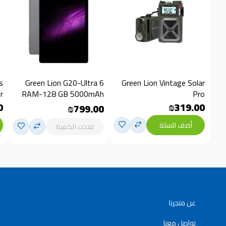
s
Green Lion G20-Ultra 6
Green Lion Vintage Solar
r
RAM-128 GB 5000mAh
Pro
0
₪319.00
₪799.00
أضف للسلة
نفذت الكمية
عن متجرنا
تواصل معنا