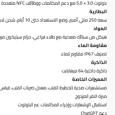
بلوتوث 3.0 + 5.0 مع دعم المكالمات ووظائف
NFC
متعددة
البطارية
سعة 250 مللي أمبير، وضع الاستعداد حتى 10 أيام، شحن لاسلكي خلال 3 ساعات
المواد
هيكل من سبائك معدنية مع طلاء فراغي، حزام سيليكون مر
مقاومة الماء
تصنيف
IP67
مقاوم للماء
الذاكرة
ذاكرة داخلية 64 ميغابايت
المميزات الخاصة
مستشعرات صحية (تخطيط القلب، معدل ضربات القلب، قياس ال
ميزة النقر المزدوج
استقبال الإشعارات وإجراء المكالمات عبر البلوتوث
دعم
ChatGPT