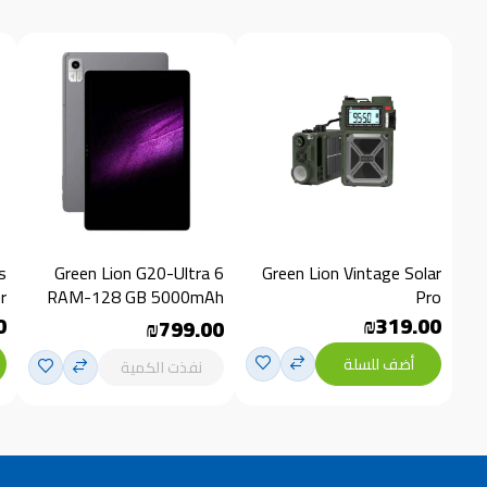
s
Green Lion G20-Ultra 6
Green Lion Vintage Solar
r
RAM-128 GB 5000mAh
Pro
0
₪319.00
₪799.00
أضف للسلة
نفذت الكمية