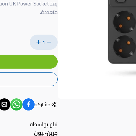
متعددة.
1
مشاركة
تباع بواسطة
جرين-ليون