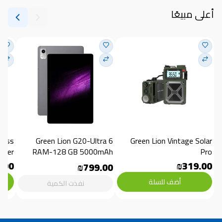
أعلى مبيعًا
Green Lion G20-Ultra 6 
Green Lion Vintage Solar 
aker
RAM-128 GB 5000mAh
Pro
.00
₪319.00
₪799.00
أضف للسلة
نفذت الكمية