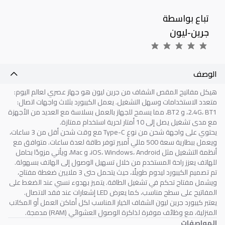
تباع بواسطة
جرين-ليون
الوصف
هيكل مفاتيح المقص الشفاف من جرين ليون هو جهاز عصري لعالم اليوم:
متعدد الاستخدامات وسهل التشغيل. يعمل الكيبورد بثلاث واجهات اتصال:
2.4G، BT1، و BT2، مما يسمح للجهاز بالعمل بسلاسة مع العديد من الأجهزة
مع مدى تشغيل يصل إلى 10 أمتار لحرية استخدام ممتازة.
يحتوي على واجهة شحن من نوع Type-C مع وقت شحن أقل من 3 ساعات،
ويعمل ببطارية سعة 500 مللي أمبير توفر طاقة لعدة ساعات. متوافق مع
أنظمة التشغيل مثل iOS، Windows، Android، و Mac، ويأتي مزودًا بحامل
للهاتف يعزز راحة المستخدم من خلال تسهيل الوصول إلى الهاتف بسهولة.
تم تصميم الكيبورد ليدوم طويلًا، حيث يتحمل حتى 3 ملايين ضغطة مفتاح،
ويشمل مفتاح تحكم في تشغيل الطاقة. يتميز بهدوء نسبي عند الضغط على
المفاتيح على سطح مناسب، كما يعرض LED إشعارات عند فقد الاتصال.
يعتبر كيبورد جرين ليون الشفاف الخيار المناسب لكل أماكن العمل أو المكاتب
المنزلية، مع وظائف موفرة لذاكرة الوصول العشوائي (RAM) مدمجة.
المواصفات