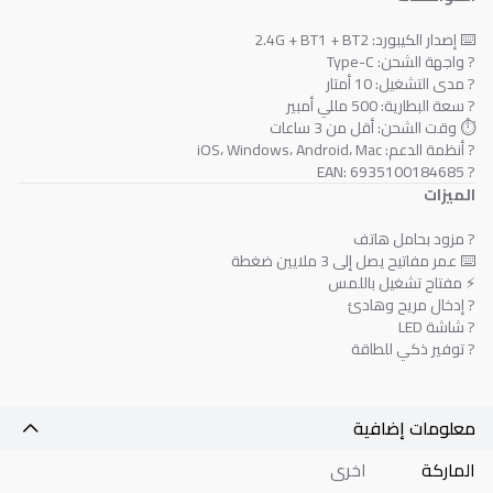
⌨️ إصدار الكيبورد: 2.4G + BT1 + BT2
? واجهة الشحن: Type-C
? مدى التشغيل: 10 أمتار
? سعة البطارية: 500 مللي أمبير
⏱️ وقت الشحن: أقل من 3 ساعات
? أنظمة الدعم: iOS، Windows، Android، Mac
? EAN: 6935100184685
الميزات
? مزود بحامل هاتف
⌨️ عمر مفاتيح يصل إلى 3 ملايين ضغطة
⚡ مفتاح تشغيل باللمس
?️ إدخال مريح وهادئ
? شاشة LED
? توفير ذكي للطاقة
معلومات إضافية
الماركة
اخرى