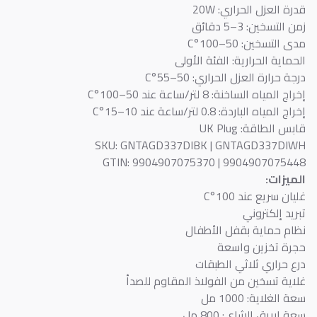
قدرة العزل الحراري: 20W
زمن التسخين: 3–5 دقائق
مدى التسخين: 50–100°C
الحماية الحرارية: الفئة الأولى
درجة حرارة العزل الحراري: 50–55°C
إخراج المياه الساخنة: 8 لتر/ساعة عند 50–100°C
إخراج المياه الباردة: 0.8 لتر/ساعة عند 10–15°C
قابس الطاقة: UK Plug
SKU: GNTAGD337DIBK | GNTAGD337DIWH
GTIN: 9904907075370 | 9904907075448
الميزات:
غليان سريع عند 100°C
تبريد إلكتروني
نظام حماية بقفل الأطفال
حجرة تخزين واسعة
درع حراري ثلاثي الطبقات
غلاية تسخين من الفولاذ المقاوم للصدأ
سعة الغلاية: 1000 مل
سعة إبريق الشاي: 800 مل