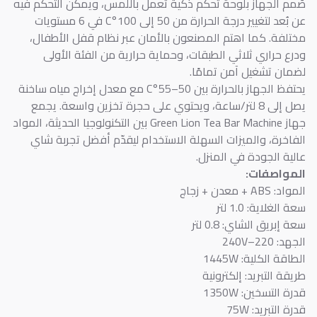
صُمم الجهاز بلوحة تحكم ذكية تعمل باللمس، ويمكن التحكم فيه
عن بُعد لتغيير درجة الحرارة من 50 إلى 100°C في 6 مستويات
مختلفة. كما اهتم المصنعون بالأمان عبر نظام قفل الأطفال،
ودرع حراري ثلاثي الطبقات، وحماية حرارية من الفئة الأولى
لضمان تشغيل آمن تمامًا.
يحتفظ الجهاز بالحرارة بين 50–55°C مع معدل إخراج مياه ساخنة
يصل إلى 8 لتر/ساعة، ويحتوي على حجرة تخزين واسعة. يجمع
جهاز Green Lion Tea Bar Machine بين التكنولوجيا الحديثة، المواد
الفاخرة، والميزات السهلة الاستخدام ليقدّم أفضل تجربة شاي
عالية الجودة في المنزل.
المواصفات:
المواد: ABS + معدن + زجاج
سعة الغلاية: 1.0 لتر
سعة إبريق الشاي: 0.8 لتر
الجهد: 220–240V
الطاقة الكلية: 1445W
طريقة التبريد: إلكترونية
قدرة التسخين: 1350W
قدرة التبريد: 75W