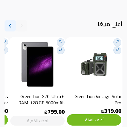
أعلى مبيعًا
Green Lion G20-Ultra 6 
Green Lion Vintage Solar 
aker
RAM-128 GB 5000mAh
Pro
.00
₪319.00
₪799.00
أضف للسلة
نفذت الكمية