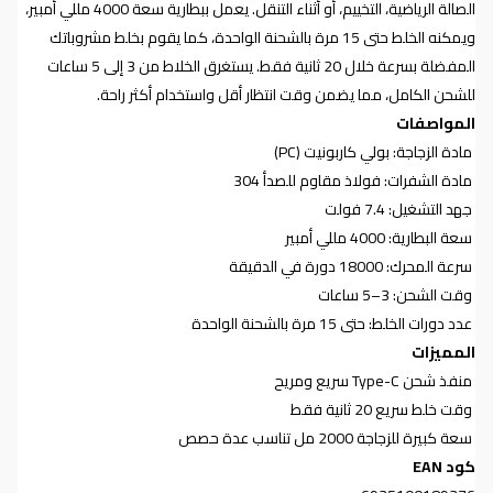
الصالة الرياضية، التخييم، أو أثناء التنقل. يعمل ببطارية سعة 4000 مللي أمبير،
ويمكنه الخلط حتى 15 مرة بالشحنة الواحدة، كما يقوم بخلط مشروباتك
المفضلة بسرعة خلال 20 ثانية فقط. يستغرق الخلاط من 3 إلى 5 ساعات
للشحن الكامل، مما يضمن وقت انتظار أقل واستخدام أكثر راحة
.
المواصفات
مادة الزجاجة: بولي كاربونيت
(PC)
مادة الشفرات: فولاذ مقاوم للصدأ 304
جهد التشغيل: 7.4 فولت
سعة البطارية: 4000 مللي أمبير
سرعة المحرك: 18000 دورة في الدقيقة
وقت الشحن: 3–5 ساعات
عدد دورات الخلط: حتى 15 مرة بالشحنة الواحدة
المميزات
منفذ شحن
Type-C
سريع ومريح
وقت خلط سريع 20 ثانية فقط
سعة كبيرة للزجاجة 2000 مل تناسب عدة حصص
كود
EAN