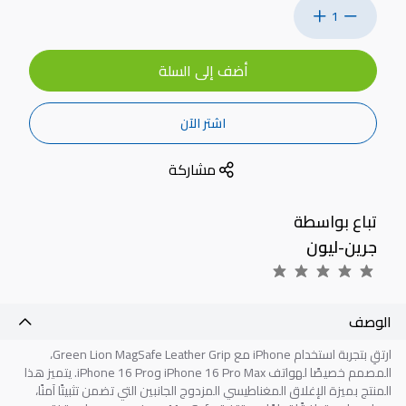
1
أضف إلى السلة
اشتر الآن
مشاركة
تباع بواسطة
جرين-ليون
الوصف
ارتقِ بتجربة استخدام iPhone مع Green Lion MagSafe Leather Grip،
المصمم خصيصًا لهواتف iPhone 16 Pro Max وiPhone 16 Pro. يتميز هذا
المنتج بميزة الإغلاق المغناطيسي المزدوج الجانبين التي تضمن تثبيتًا آمنًا،