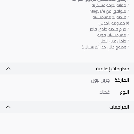
?️ حماية بدرجة عسكرية
? متوافق مع MagSafe
? قبضة يد مغناطيسية
❌ مقاومة للخدش
? حزام قبضة جلدي فاخر
? مغناطيسات قوية
? حامل قابل للطي
? وضوح عالي جداً (كريستالي)
معلومات إضافية
الماركة
جرين ليون
النوع
غطاء
المراجعات