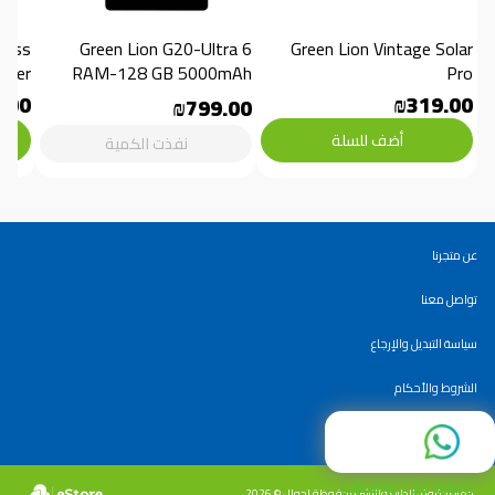
Green Lion G20-Ultra 6 
Green Lion Vintage Solar 
aker
RAM-128 GB 5000mAh
Pro
.00
₪319.00
₪799.00
أضف للسلة
نفذت الكمية
عن متجرنا
تواصل معنا
سياسة التبديل والإرجاع
الشروط والأحكام
سياسة الاستخدام
راسلنا على واتساب
جميع حقوق الطبع والنشر محفوظة لجوال © 2026