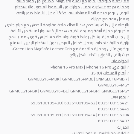
مما يجعله متوافقًا تمامًا مع تقنية MagSafe. مصنوع من مواد متينة
وحماية بدرجة عسكرية تحمي جهازك من السقوط العرضي والاستخدام
اليومي. توفر قبضة اليد المغناطيسية تحكمًا أفضل لالتقاط صور رائعة،
وتعمل بثقة مع جهازك.
بالإضافة إلى ذلك، يستخدم هذا الغطاء مادة مقاومة للخدش مع حزام جلدي
فاخر يوفر حماية أنيقة ومريحة. تضيف هذه الإكسسوار لمسة من الأناقة
إلى جانب الحماية. يشكل روابط قوية بواسطة مغناطيس قوي، مما يسمح
بزاوية مثالية عند طيه ليعمل كحامل للعرض بدون استخدام اليدين. استمتع
بوضوح مثالي وحماية متقدمة مع Green Lion MagSafe Leather Grip،
حيث يلتقي الذوق بالأداء بشكل رائع.
المواصفات
? التوافق: iPhone 16 Pro Max | iPhone 16 Pro
? أرقام المنتجات (SKU):
GNMGLG16PMBK | GNMGLG16PMBL | GNMGLG16PMBR |
GNMGLG16PMGY
GNMGLG16PBK | GNMGLG16PBL | GNMGLG16PBR | GNMGLG16PGY
? رموز EAN:
6935100195421 | 6935100195452 | 6935100195438 |
6935100195445
6935100195384 | 6935100195414 | 6935100195391 |
6935100195407
الميزات
? إغلاق مغناطيسي مزدوج الجوانب