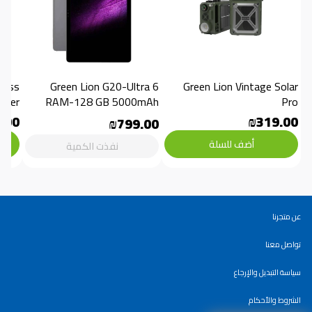
Green Lion G20-Ultra 6 
Green Lion Vintage Solar 
aker
RAM-128 GB 5000mAh
Pro
.00
₪319.00
₪799.00
أضف للسلة
نفذت الكمية
عن متجرنا
تواصل معنا
سياسة التبديل والإرجاع
الشروط والأحكام