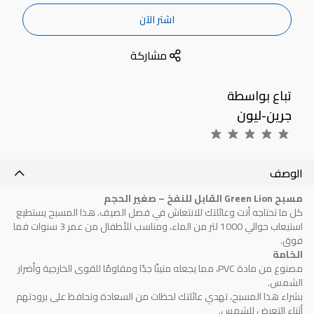
اشتر الآن
مشاركة
تباع بواسطة
جرين-ليون
الوصف
مسبح Green Lion القابل للنفخ – صغير الحجم
كل ما تحتاجه أنت وعائلتك للانتعاش في فصل الصيف. هذا المسبح يستطيع
استيعاب حوالي 1000 لتر من الماء، ومناسب للأطفال من عمر 3 سنوات فما
فوق.
الخامة
مصنوع من مادة PVC، مما يجعله متينًا جدًا ومقاومًا للقوى الخارجية وأضرار
الشمس.
بشراء هذا المسبح، تهدي عائلتك لحظات من السعادة وتحافظ على برودتهم
أثناء التعرض للشمس.