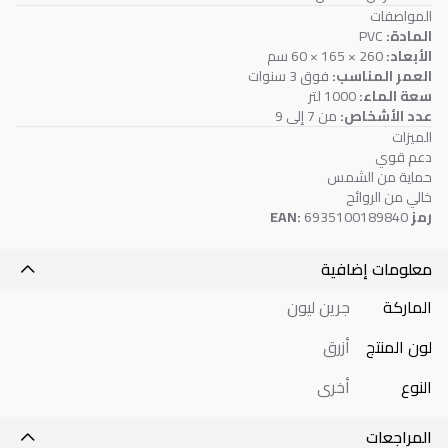
المواصفات
المادة:
PVC
الأبعاد:
260 × 165 × 60 سم
العمر المناسب:
فوق 3 سنوات
سعة الماء:
1000 لتر
عدد الأشخاص:
من 7 إلى 9
الميزات
دعم قوي
حماية من الشمس
خالي من الروائح
رمز EAN:
6935100189840
معلومات إضافية
الماركة
جرين ليون
لون المنتج
أزرق
النوع
أخرى
المراجعات