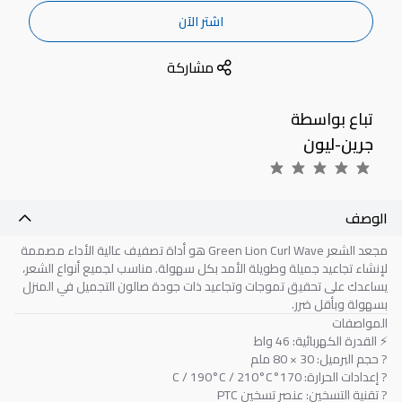
اشتر الآن
مشاركة
تباع بواسطة
جرين-ليون
الوصف
مجعد الشعر Green Lion Curl Wave هو أداة تصفيف عالية الأداء مصممة
لإنشاء تجاعيد جميلة وطويلة الأمد بكل سهولة. مناسب لجميع أنواع الشعر،
يساعدك على تحقيق تموجات وتجاعيد ذات جودة صالون التجميل في المنزل
بسهولة وبأقل ضرر.
المواصفات
⚡ القدرة الكهربائية: 46 واط
? حجم البرميل: 30 × 80 ملم
?️ إعدادات الحرارة: 170°C / 190°C / 210°C
? تقنية التسخين: عنصر تسخين PTC