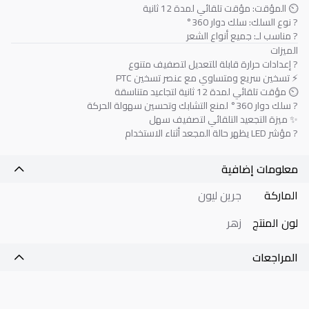
⏲️ المؤقت: مؤقت تلقائي لمدة 12 ثانية
? نوع السلك: سلك دوار 360°
? مناسب لـ: جميع أنواع الشعر
الميزات
?️ إعدادات حرارة قابلة للتعديل لتصفيف متنوع
⚡ تسخين سريع ومتساوي مع عنصر تسخين PTC
⏲️ مؤقت تلقائي لمدة 12 ثانية لتجاعيد متناسقة
? سلك دوار 360° لمنع التشابك وتحسين سهولة الحركة
✨ ميزة التجعيد التلقائي لتصفيف سهل
? مؤشر LED يظهر حالة المجعد أثناء الاستخدام
معلومات إضافية
الماركة
جرين ليون
لون المنتج
زهر
المراجعات