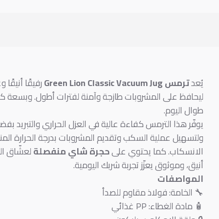
يُعد
ترمس Green Lion Classic Vacuum Jug
ليحافظ على المشروبات طازجة وآمنة لفترات أطول. وبسعة كبي
طوال اليوم.
يوفّر هذا الترمس كفاءة عالية في العزل الحراري والتبريد بف
ولتسهيل عملية السكب وتقديم المشروبات بدرجة الحرارة الم
الانسكاب. كما يحتوي على
حجرة شاي منفصلة
لعشّاق ال
أنيق، وموثوق يعزّز تجربة شربك اليومية.
المواصفات
🔧 الخامة: فولاذ مقاوم للصدأ
🧴 مادة الغطاء: PP غذائي