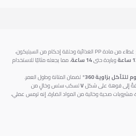
رفيقًا أنيقًا وعالي الأداء لمشروباتك. صُنع من الفولاذ المقاوم للصدأ المتين، مع غطاء من مادة PP الغذائية وحلقة إحكام من السيليكون،
ساعة
وباردة حتى
14 ساعة
، مما يجعله مثاليًا للاستخدام
 للتآكل بزاوية 360°
لضمان المتانة وطول العمر.
فةً إلى فوهة على شكل
V
لسكب سلس وخالٍ من
 مشروبات صحية وخالية من المواد الضارة. إنه ترمس عملي،