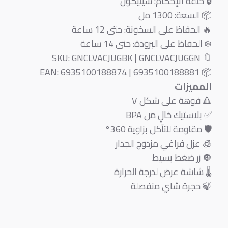
🔒 حلقة الإحكام: سيليكون
📦 السعة: 1300 مل
🔥 الحفاظ على السخونة: حتى 12 ساعة
❄️ الحفاظ على البرودة: حتى 14 ساعة
🔖 SKU: GNCLVACJUGBK | GNCLVACJUGGN
📦 EAN: 6935100188874 | 6935100188881
المميزات
🔺 فوهة على شكل V
✅ بلاستيك خالٍ من BPA
🛡️ مقاومة للتآكل بزاوية 360°
🧊 عزل فراغي مزدوج الجدار
🔘 زر ضغط بسيط
🌡️ شاشة عرض لدرجة الحرارة
🍃 حجرة شاي منفصلة