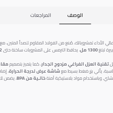
الوصف
المراجعات
رة تبلغ
1300 مل
، يحافظ الترمس على المشروبات ساخنة حتى
12 
ضل
تقنية العزل الفراغي مزدوج الجدار
، كما يتميز بتصميم
مقاوم
ناسبة، يأتي بزر ضغط بسيط مع
شاشة عرض لدرجة الحرارة
، إضا
شاي. وباستخدام مواد بلاستيكية آمنة
خالـية من BPA
، يضمن لك