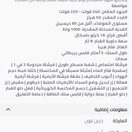
مواصفة
الجهد المقنن: 240 فولت - 220 فولت
التردد المقدر: 50 هرتز
مستوى الضوضاء: أقل من 83 ديسيبل
القدرة المدخلة المقدرة: 1000 واط
أقصى فراغ: 16 كيلو باسكال
سعة حاوية الغبار: 8 لتر
الفلتر: فلتر هيبا
طول السلك: 5 أمتار، قابس بريطاني
سمات
فرشاة امتصاص | شفط مسطح طويل | فرشاة مزدوجة 2 في 1 |
إسفنجة فلتر الماء (مثبتة مسبقًا في المكنسة) | كتلة ضبط حجم
الهواء | أنبوب التنظيف | علاقة فرشاة الأرضية | فرشاة أرضية
فعالة | زر تبديل وضع السجاد/الأرضيات الصلبة | خرطوم | مقبض | زر
التجميع | زر التشغيل | جسم المكنسة الكهربائية | قفل دلو الغبار
| دلو الغبار | عجلة دوارة | قابس سلك الطاقة | دعامة التعليق
معلومات إضافية
الماركة
جرين ليون