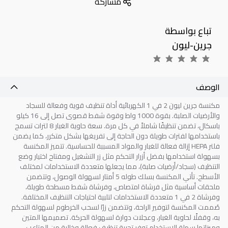
مشاركة
تباع بواسطة
جرين-ليون
الوصف
مكنسة جرين ليون 2 في 1 الكهربائية أداة تنظيف قوية وفعالة للسجاد
والأرضيات الصلبة. بقوة 1000 واط وقوة شفط قصوى تصل إلى 16 كيلو
باسكال، تضمن تنظيفًا شاملاً في كل مرة. سعة حاوية الغبار 8 لترات تسمح
باستخدامها لفترات طويلة دون الحاجة إلى تفريغها بشكل متكرر، كما يضمن
فلتر
HEPA
إزالة فعالة للغبار والمواد المسببة للحساسية. تتميز المكنسة
بسهولة استخدامها بفضل أزرار التحكم مثل زر التشغيل ومفتاح اختيار وضع
التنظيف (سجاد/أرضيات صلبة)، مما يجعلها متعددة الاستخدامات لمختلف
الأسطح. تأتي المكنسة بسلك طوله 5 أمتار لسهولة الوصول، وتتضمن
ملحقات أساسية مثل فرشاة امتصاص، وفرشاة شفط مسطحة طويلة،
وفرشاة 2 في 1 متعددة الاستخدامات لتلبية احتياجات التنظيف المختلفة.
صُممت المكنسة لتوفير الراحة، وتتضمن زرًا لسحب الخرطوم لسهولة التحكم
به، وقفلًا لحاوية الغبار، وعجلات دوارة لسهولة الحركة. تصميمها المتين
وميزاتها سهلة الاستخدام توفر تجربة تنظيف فعالة وخالية من المتاعب
.