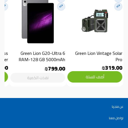
Green Lion G20-Ultra 6 
Green Lion Vintage Solar 
aker
RAM-128 GB 5000mAh
Pro
.00
₪319.00
₪799.00
أضف للسلة
نفذت الكمية
عن متجرنا
تواصل معنا