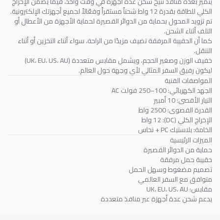
يتميز بعدة منافذ تتيح شحن عدة أجهزة في وقت واحد، فيما يضمن الإخراج
الكلي للطاقة بقدرة 12 واط شحناً مستقراً وفعّالاً لجميع أجهزتك الإلكترونية.
تم تزويد المحول بحماية من الدوائر القصيرة لحماية الأجهزة من الأعطال أو
التلف أثناء الشحن.
كما أن الحقيبة المرفقة تضيف مزيدًا من الراحة، سواء أثناء التخزين أو أثناء
التنقل.
خفيف الوزن وصغير الحجم، ويشمل مقابس متعددة (UK، EU، US، AU)
ليكون رفيق السفر المثالي لأي وجهة حول العالم.
المواصفات الفنية
الجهد الكهربائي: 100–250 فولت AC
التيار الأقصى: 10 أمبير
القدرة القصوى: 2500 واط
الإخراج الكلي (DC): 12 واط
الخامة: بلاستيك PC + نحاس
الميزات الرئيسية
حماية من الدوائر القصيرة
حقيبة حمل مرفقة
تصميم مضغوط وسهل الحمل
متوافق مع السفر العالمي
مقابس: UK، EU، US، AU
يدعم شحن عدة أجهزة عبر منافذ متعددة