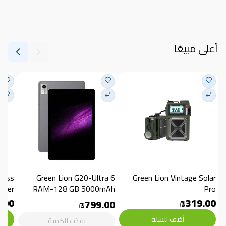
أعلى مبيعًا
Green Lion G20-Ultra 6 
Green Lion Vintage Solar 
aker
RAM-128 GB 5000mAh
Pro
.00
₪319.00
₪799.00
أضف للسلة
نفذت الكمية