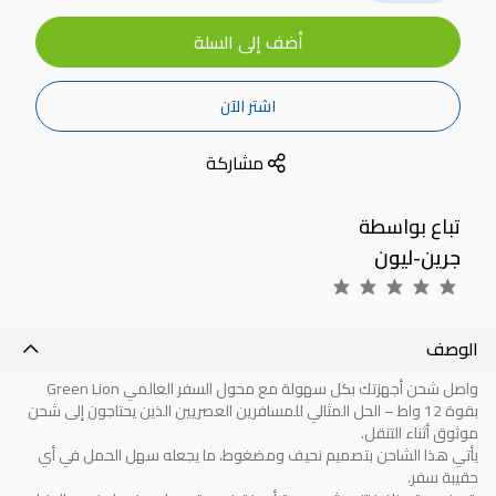
أضف إلى السلة
اشتر الآن
مشاركة
تباع بواسطة
جرين-ليون
الوصف
واصل شحن أجهزتك بكل سهولة مع محول السفر العالمي Green Lion
بقوة 12 واط – الحل المثالي للمسافرين العصريين الذين يحتاجون إلى شحن
موثوق أثناء التنقل.
يأتي هذا الشاحن بتصميم نحيف ومضغوط، ما يجعله سهل الحمل في أي
حقيبة سفر.