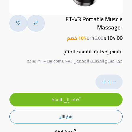
ET-V3 Portable Muscle
Massager
₪104.00
₪116.00
10% خصم
لاتتوفر إمكانية التقسيط للمنتج
جهاز مساج العضلات المحمول Earldom ET-V3 – ٣٢ سرعة
1
أضف إلى السلة
اشتر الآن
مشاركة