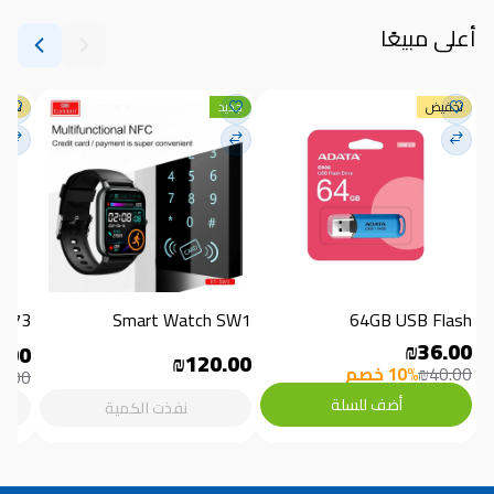
أعلى مبيعًا
تخفيض
جديد
تخف
7373
Smart Watch SW1
64GB USB Flash
₪36.00
.00
₪120.00
₪40.00
10% خصم
0.00
أضف للسلة
نفذت الكمية