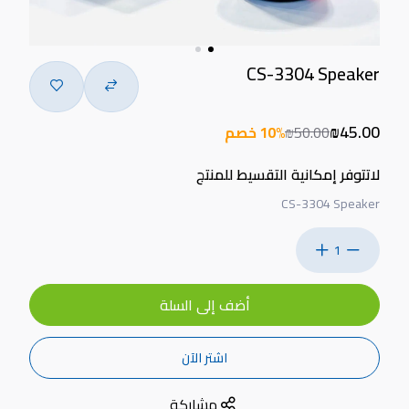
CS-3304 Speaker
₪45.00
₪50.00
10% خصم
لاتتوفر إمكانية التقسيط للمنتج
CS-3304 Speaker
1
أضف إلى السلة
اشتر الآن
مشاركة