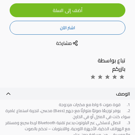
أضف إلى السلة
اشتر الآن
مشاركة
تباع بواسطة
بازركم
الوصف
1.
قوة صوت 6 واط مع مكبرات مزدوجة
2.
يوفر توزيعًا صوتيًا متوازنًا مع جهير
(Bass)
محسن، لتجربة استماع غامرة
سواء كنت في المنزل أو في الخارج
.
3.
اتصال لاسلكي عبر البلوتوث:يدعم تقنية
Bluetooth
لربط سريع ومستقر
مع الهواتف الذكية، الأجهزة اللوحية، واللابتوبات – تحكم بالصوت
والموسيقى من مسافة دون عناء
.