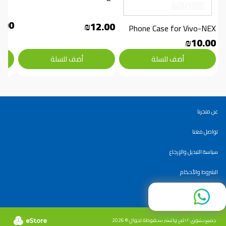
.00
₪12.00
Phone Case for Vivo-NEX
₪10.00
أضف للسلة
أضف للسلة
عن متجرنا
تواصل معنا
سياسة التبديل والإرجاع
الشروط والأحكام
سياسة الاستخدام
راسلنا على واتساب
جميع حقوق الطبع والنشر محفوظة لجوال © 2026