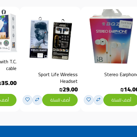
ith T.C.
cable
Sport Life Wireless
Stereo Earphon
Headset
₪35.00
₪29.00
₪14.0
أضف للسلة
أضف للسلة
أضف 