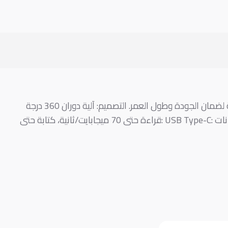
المميزات الرئيسية: السعة: متوفرة بسعات 64 جيجابايت، 128 جيجابايت، و256 جيجابايت. المواد: مصنوعة من سبائك الزنك المتينة لضمان الجودة وطول العمر. التصميم: آلية دوران 360 درجة
نات
: USB Type-C:
قراءة حتى 70 ميجابايت/ثانية، كتابة حتى