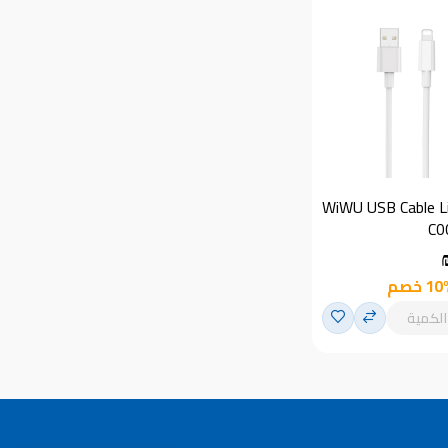
WiWU USB Cable L
C0
1 خصم
الكمية