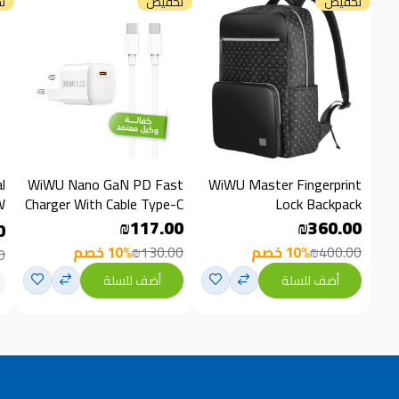
تخفيض
تخفيض
ت
l
WiWU Nano GaN PD Fast
WiWU Master Fingerprint
W
Charger With Cable Type-C
Lock Backpack
To Type-C 30W
₪117.00
₪360.00
0
₪400.00
10% خصم
₪130.00
10% خصم
0
أضف للسلة
أضف للسلة