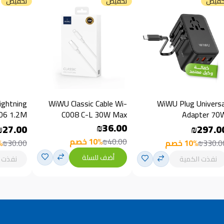
خفيض
تخفيض
تخفيض
ightning
WiWU Classic Cable Wi-
WiWU Plug Universa
06 1.2M
C008 C-L 30W Max
Adapter 70
₪36.00
₪27.00
₪297.0
₪40.00
10% خصم
₪330.0
10% خصم
₪30.00
0%
أضف للسلة
نفذت الكمية
نفذت 