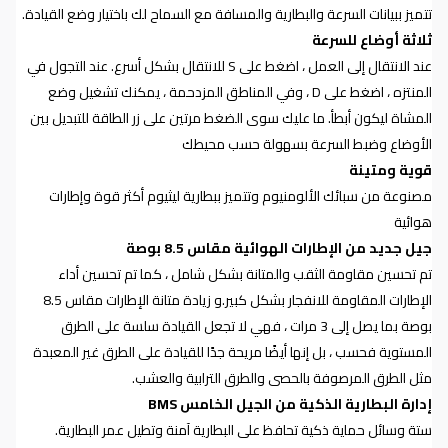
تتميز ببيانات السرعة والبطارية والمسافة مع السماح لك باختيار وضع القيادة
.
ثلاثة أوضاع للسرعة
عند الانتقال إلى العمل ، اضغط على
S
للانتقال بشكل أسرع. عند
التجول في
المنتزه ، اضغط على
D
، وفي المناطق المزدحمة ، يمكنك
تشغيل وضع
المشاة ليكون أبطأ. ما عليك سوى الضغط مرتين على
زر الطاقة للتبديل بين
الأوضاع وضبط السرعة بسهولة حسب
محيطك
قوية ومتينة
مصنوعة من سبائك الألومنيوم وتتميز ببطارية ليثيوم أكثر قوة وإطارات
هوائية
جيل جديد من الإطارات الهوائية مقاس 8.5 بوصة
تم تحسين مقاومة الثقب والمتانة بشكل شامل ، كما تم تحسين أداء
الإطارات المقاومة للانفجار بشكل كبير.و زيادة متانة الإطارات مقاس 8.5
بوصة بما يصل إلى 3 مرات ، فهي لا تجعل القيادة سلسة على الطرق
المستوية فحسب ، بل إنها أيضًا مريحة جدًا للقيادة على الطرق غير المعبدة
مثل الطرق المرصوفة بالحصى والطرق الترابية والعشب
.
إدارة البطارية الذكية من الجيل الخامس
BMS
ستة وسائل حماية ذكية تحافظ على البطارية آمنة وتطيل عمر البطارية.