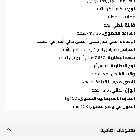
العلامة التجارية:
شاومي
نوع:
سكوتر الكهربائية
عجلات:
2 عجلات
قابلة للطي:
نعم
السرعة القصوى:
25
km /
ساعة
الإضاءة:
مللي أمبير خلفي، أمامي مللي أمبير في الساعة
الفرامل:
الفرامل الميكانيكية + الكهربائية
سعة البطارية:
7,650 مللي أمبير في الساعة
نوع البطارية:
ليثيوم أيون
وقت الشحن:
5.5 ساعة
أقصى مدى للقيادة:
30
km
الوزن الذاتي:
12.5 كجم
القدرة الاستيعابية القصوى:
100
kg
الطول في وضع مفتوح:
108 سم
معلومات إضافية