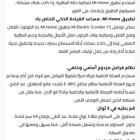
استخدم تطبيق
Mi Home
لمراقبة حالة البطارية. إذا كانت هناك مشكلة ،
فسيقوم التطبيق بإعلامك على الفور.
تطبيق
Mi Home
، مساعد القيادة الذكي الخاص بك
يمكن توصيل
Mi Electric Scooter 1S
بتطبيق
Mi Home
عبر البلوتوث للقفل
وفتح القفل ومراقبة بيانات الركوب (مثل الأميال والسرعة وعمر البطارية
المتبقي وما إلى ذلك). يمكنك أيضًا الاستمتاع بميزات جديدة وتحقيق تجربة
قيادة أكثر راحة من خلال ترقيات البرامج الثابتة.
نظام فرامل مزدوج أمامي وخلفي
تستخدم العجلة الخلفية قرصًا كبيرًا مثقوبًا للفرامل مع قوة كبح أكبر بينما تم
تجهيز العجلة الأمامية بنظام مكابح
E-ABS
متجدد مانع للانغلاق. عند الكبح ،
تنشط أنظمة الفرملة الأمامية والخلفية واحدًا تلو الآخر ، مما يقلل من
مسافة الكبح لضمان التوقف الآمن
.
قم بطيه في 3 ثوان
يستغرق طي السكوتر معًا 3 ثوانٍ فقط
.
عند الطي بارتفاع 49 سم فقط ،
تكون
السكوتر مدمجة وتشغل مساحة أقل ، مما يسهل وضعها في
صندوق السيارة
.